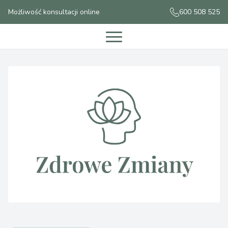
Możliwość konsultacji online
600 508 525