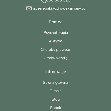
600 508 525
m.czerepak@zdrowe-zmiany.pl
Pomoc
Psychoterapia
Autyzm
Choroby przwele
Umów wizytę
Informacje
Strona główna
O mnie
Blog
Ebook