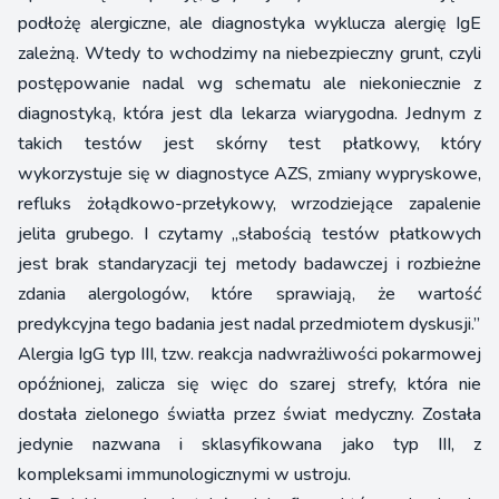
podłożę alergiczne, ale diagnostyka wyklucza alergię IgE
zależną. Wtedy to wchodzimy na niebezpieczny grunt, czyli
postępowanie nadal wg schematu ale niekoniecznie z
diagnostyką, która jest dla lekarza wiarygodna. Jednym z
takich testów jest skórny test płatkowy, który
wykorzystuje się w diagnostyce AZS, zmiany wypryskowe,
refluks żołądkowo-przełykowy, wrzodziejące zapalenie
jelita grubego. I czytamy „słabością testów płatkowych
jest brak standaryzacji tej metody badawczej i rozbieżne
zdania alergologów, które sprawiają, że wartość
predykcyjna tego badania jest nadal przedmiotem dyskusji.”
Alergia IgG typ III, tzw. reakcja nadwrażliwości pokarmowej
opóźnionej, zalicza się więc do szarej strefy, która nie
dostała zielonego światła przez świat medyczny. Została
jedynie nazwana i sklasyfikowana jako typ III, z
kompleksami immunologicznymi w ustroju.