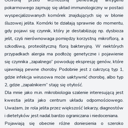
Ochroną przed wzmożoną penetracją antygenu
pokarmowego zajmuję się układ immunologiczny w postaci
wyspecjalizowanych komórek znajdujących się w błonie
śluzowej jelita. Komórki te działają sprawnie do momentu,
gdy pojawi się czynnik, który je destabilizuję np. dysbioza
jelit, czyli nierównowaga pomiędzy korzystną mikroflorą, a
szkodliwą, proteolityczną florą bakteryjną. W niektórych
przypadkach alergia ma podłożę genetyczne i pojawienie
się czynnika „zapalnego” powoduję ekspresję genów, które
ujawniają pewne choroby. Podobnie jest z cukrzycą typ 1,
gdzie infekcja wirusowa może uaktywnić chorobę, albo typ
2, gdzie „zapalnikiem” staję się otyłość.
Dla mnie jako m.in. mikrobiologia szalenie interesującą jest
kwestia jelita jako centrum układu odpornościowego.
Uważam, że rola jelita przez większość lekarzy, diagnostów
i dietetyków jest nadal bardzo ograniczana i niedoceniana.
Pojawiają się obecnie różne doniesienia o szeroko