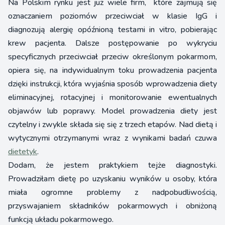
Na Polskim rynku jest już wiele firm, które zajmują się
oznaczaniem poziomów przeciwciał w klasie IgG i
diagnozują alergię opóźnioną testami in vitro, pobierając
krew pacjenta. Dalsze postępowanie po wykryciu
specyficznych przeciwciał przeciw określonym pokarmom,
opiera się, na indywidualnym toku prowadzenia pacjenta
dzięki instrukcji, która wyjaśnia sposób wprowadzenia diety
eliminacyjnej, rotacyjnej i monitorowanie ewentualnych
objawów lub poprawy. Model prowadzenia diety jest
czytelny i zwykle składa się się z trzech etapów. Nad dietą i
wytycznymi otrzymanymi wraz z wynikami badań czuwa
dietetyk
.
Dodam, że jestem praktykiem tejże diagnostyki.
Prowadziłam dietę po uzyskaniu wyników u osoby, która
miała ogromne problemy z nadpobudliwością,
przyswajaniem składników pokarmowych i obniżoną
funkcją układu pokarmowego.