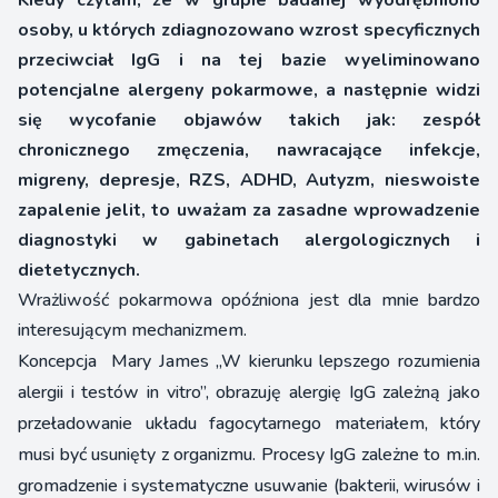
Kiedy czytam, że w grupie badanej wyodrębniono
osoby, u których zdiagnozowano wzrost specyficznych
przeciwciał IgG i na tej bazie wyeliminowano
potencjalne alergeny pokarmowe, a następnie widzi
się wycofanie objawów takich jak: zespół
chronicznego zmęczenia, nawracające infekcje,
migreny, depresje, RZS, ADHD, Autyzm, nieswoiste
zapalenie jelit, to uważam za zasadne wprowadzenie
diagnostyki w gabinetach alergologicznych i
dietetycznych.
Wrażliwość pokarmowa opóźniona jest dla mnie bardzo
interesującym mechanizmem.
Koncepcja Mary James „W kierunku lepszego rozumienia
alergii i testów in vitro”, obrazuję alergię IgG zależną jako
przeładowanie układu fagocytarnego materiałem, który
musi być usunięty z organizmu. Procesy IgG zależne to m.in.
gromadzenie i systematyczne usuwanie (bakterii, wirusów i