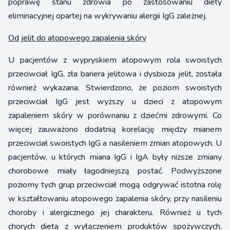
poprawę stanu zdrowia po zastosowaniu diety
eliminacyjnej opartej na wykrywaniu alergii IgG zależnej.
Od jelit do atopowego zapalenia skóry
U pacjentów z wypryskiem atopowym rola swoistych
przeciwciał IgG, zła bariera jelitowa i dysbioza jelit, została
również wykazana. Stwierdzono, że poziom swoistych
przeciwciał IgG jest wyższy u dzieci z atopowym
zapaleniem skóry w porównaniu z dziećmi zdrowymi. Co
więcej zauważono dodatnią korelację między mianem
przeciwciał swoistych IgG a nasileniem zmian atopowych. U
pacjentów, u których miana IgG i IgA były niższe zmiany
chorobowe miały łagodniejszą postać. Podwyższone
poziomy tych grup przeciwciał mogą odgrywać istotna rolę
w kształtowaniu atopowego zapalenia skóry, przy nasileniu
choroby i alergicznego jej charakteru. Również u tych
chorych dieta z wyłączeniem produktów spożywczych,