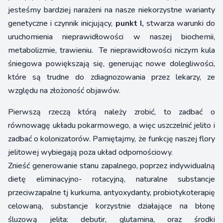
jesteśmy bardziej narażeni na nasze niekorzystne warianty
genetyczne i czynnik inicjujący,
punkt I,
stwarza warunki do
uruchomienia nieprawidłowości w naszej biochemii,
metabolizmie, trawieniu. Te nieprawidłowości niczym kula
śniegowa powiększają się, generując nowe dolegliwości,
które są trudne do zdiagnozowania przez lekarzy, ze
względu na złożoność objawów.
Pierwszą rzeczą którą należy zrobić, to zadbać o
równowagę układu pokarmowego, a więc uszczelnić jelito i
zadbać o kolonizatorów. Pamiętajmy, że funkcję naszej flory
jelitowej wybiegają poza układ odpornościowy.
Znieść generowanie stanu zapalnego, poprzez indywidualną
dietę eliminacyjno- rotacyjną, naturalne substancje
przeciwzapalne tj kurkuma, antyoxydanty, probiotykoterapię
celowaną, substancje korzystnie działające na błonę
śluzową jelita: debutir, glutamina, oraz środki