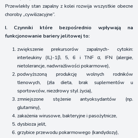
Przewlekły stan zapalny z kolei rozwija wszystkie obecne
choroby „cywilizacyjne”.
I. Czynniki które bezpośrednio wpływają na
funkcjonowanie bariery jelitowej to:
zwiększenie prekursorów zapalnych- cytokin:
interleukiny (IL)-1β, 5, 6 i TNF α, IFN (alergie,
nietolerancje, nadwrażliwości pokarmowe),
podwyższoną produkcję wolnych rodników
tlenowych, (zła dieta, brak suplementów u
sportowców, niezdrowy styl życia),
zmniejszone stężenie antyoksydantów (np.
glutaminy),
zakażenia wirusowe, bakteryjne i pasożytnicze,
dysbioza jelit,
grzybice przewodu pokarmowego (kandydozy),