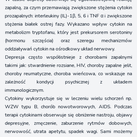
zapalną, za czym przemawiają zwiększone stężenia cytokin
prozapalnych: interleukiny (IL)-1β, 5, 6 i TNF α i zwiększone
stężenia białek ostrej fazy. Wykazano wpływ cytokin na
metabolizm tryptofanu, który jest prekursorem serotoniny
(hormonu szczęścia) oraz szeregu mechanizmów
oddziaływań cytokin na ośrodkowy układ nerwowy.
Depresja często współistnieje z chorobami zapalnymi
takimi jak: stwardnienie rozsiane, HIV, choroby zapalne jelit,
choroby reumatyczne, choroba wieńcowa, co wskazuje na
zależność kondycji psychicznej z układem
immunologicznym.
Cytokiny wykorzystuje się w leczeniu wielu schorzeń np.
WZW typu B, chorób nowotworowych, AIDS. Podczas
terapii cytokinami obserwuje się obniżenie nastroju, objawy
depresyjne, zmęczenie, zaburzenie rytmów dobowych,
nerwowość, utrata apetytu, spadek wagi. Sami możemy