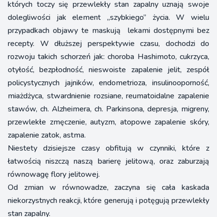
których toczy się przewlekły stan zapalny uznają swoje
dolegliwości jak element „szybkiego” życia. W wielu
przypadkach objawy te maskują lekami dostępnymi bez
recepty. W dłuższej perspektywie czasu, dochodzi do
rozwoju takich schorzeń jak: choroba Hashimoto, cukrzyca,
otyłość, bezpłodność, nieswoiste zapalenie jelit, zespół
policystycznych jajników, endometrioza, insulinooporność,
miażdżyca, stwardnienie rozsiane, reumatoidalne zapalenie
stawów, ch. Alzheimera, ch. Parkinsona, depresja, migreny,
przewlekłe zmęczenie, autyzm, atopowe zapalenie skóry,
zapalenie zatok, astma.
Niestety dzisiejsze czasy obfitują w czynniki, które z
łatwością niszczą naszą barierę jelitową, oraz zaburzają
równowagę flory jelitowej.
Od zmian w równowadze, zaczyna się cała kaskada
niekorzystnych reakcji, które generują i potęgują przewlekły
stan zapalny.