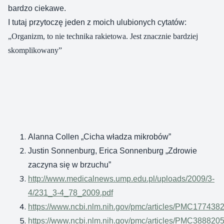
bardzo ciekawe.
I tutaj przytoczę jeden z moich ulubionych cytatów:
„Organizm, to nie technika rakietowa. Jest znacznie bardziej
skomplikowany”
Alanna Collen „Cicha władza mikrobów”
Justin Sonnenburg, Erica Sonnenburg „Zdrowie
zaczyna się w brzuchu”
http://www.medicalnews.ump.edu.pl/uploads/2009/3-
4/231_3-4_78_2009.pdf
https://www.ncbi.nlm.nih.gov/pmc/articles/PMC1774382
https://www.ncbi.nlm.nih.gov/pmc/articles/PMC3888205