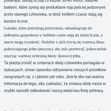
podwajać swoją liczbę co każde 30-40 minut. Gatunki
bakterii, które żywią się produktami najczęściej jedzonymi
przez danego człowieka, w dość krótkim czasie stają się
bardzo liczne.
Gatunki, które potrzebują pożywienia, nienależącego do
jadłospisu gospodarza w krótkim czasie stają się mniej liczne, a
nawet mogą wymierać. Niektóre z nich żywią się warstwą śluzu
pokrywającego jelito (mucyny), aby móc przetrwać, jednocześnie
niszcząc warstwę ochronną błony śluzowej jelita.
Ta plastyczność w zmianach diety człowieka pomagała w
sytuacjach, zmian sposobu odżywiania naszych przodków
związanych np. z cyklami pór roku. Jest to dla nas ważna
informacja do tego, aby zakładać, że zmiana diety może w
szybki sposób odbudować naszą właściwa florę jelitową.