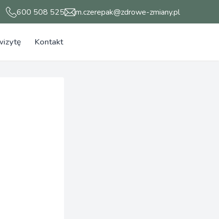
600 508 525
m.czerepak@zdrowe-zmiany.pl
izytę
Kontakt