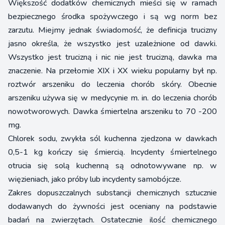
Większość dodatków chemicznych mieści się w ramach
bezpiecznego środka spożywczego i są wg norm bez
zarzutu. Miejmy jednak świadomość, że definicja trucizny
jasno określa, że wszystko jest uzależnione od dawki.
Wszystko jest trucizną i nic nie jest trucizną, dawka ma
znaczenie. Na przełomie XIX i XX wieku popularny był np.
roztwór arszeniku do leczenia chorób skóry. Obecnie
arszeniku używa się w medycynie m. in. do leczenia chorób
nowotworowych. Dawka śmiertelna arszeniku to 70 -200
mg.
Chlorek sodu, zwykła sól kuchenna zjedzona w dawkach
0,5-1 kg kończy się śmiercią. Incydenty śmiertelnego
otrucia się solą kuchenną są odnotowywane np. w
więzieniach, jako próby lub incydenty samobójcze.
Zakres dopuszczalnych substancji chemicznych sztucznie
dodawanych do żywności jest oceniany na podstawie
badań na zwierzętach. Ostatecznie ilość chemicznego