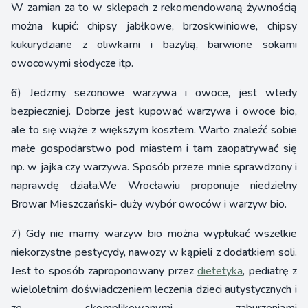
W zamian za to w sklepach z rekomendowaną żywnością
można kupić: chipsy jabłkowe, brzoskwiniowe, chipsy
kukurydziane z oliwkami i bazylią, barwione sokami
owocowymi słodycze itp.
6) Jedzmy sezonowe warzywa i owoce, jest wtedy
bezpieczniej. Dobrze jest kupować warzywa i owoce bio,
ale to się wiąże z większym kosztem. Warto znaleźć sobie
małe gospodarstwo pod miastem i tam zaopatrywać się
np. w jajka czy warzywa. Sposób przeze mnie sprawdzony i
naprawdę działa.We Wrocławiu proponuje niedzielny
Browar Mieszczański- duży wybór owoców i warzyw bio.
7) Gdy nie mamy warzyw bio można wypłukać wszelkie
niekorzystne pestycydy, nawozy w kąpieli z dodatkiem soli.
Jest to sposób zaproponowany przez
dietetyka
, pediatrę z
wieloletnim doświadczeniem leczenia dzieci autystycznych i
ze skomplikowanymi zaburzeniami