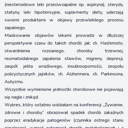
(niesteroidowe leki przeciwzapalne np. aspiryna), sterydy,
statyny, leki hipotensyjne, suplementy diety, uderzają
swoimi produktami w objawy przewlekłego procesu
zapalnego.
Maskowanie objawów lekami prowadzi w dłuższej
perspektywie czasu do takich chorób jak: ch. Hashimoto,
stwardnienia rozsianego, choroby trzewnej,
reumatoidalnego zapalenia stawów, migreny, depresji,
zaspół jelita wrażliwego, insulinooporności, zespołu
policystycznych jajników, ch. Alzheimera, ch. Parkinsona,
Autyzmu.
Wszystkie wymienione jednostki chorobowe nie pojawiają
się nagle i znikąd.
Wykres, który ostatnio widziałam na konferencji „Żywienie,
zdrowie i choroby” obrazował spadek chorób zakaźnych
poprzez eradykacje patogenów (czynnika ostrego stanu