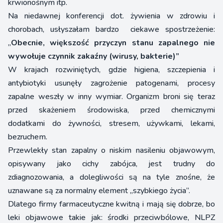
krwionośnym itp.
Na niedawnej konferencji dot. żywienia w zdrowiu i
chorobach, usłyszałam bardzo ciekawe spostrzeżenie:
„
Obecnie, większość przyczyn stanu zapalnego nie
wywołuje czynnik zakaźny (wirusy, bakterie)”
W krajach rozwiniętych, gdzie higiena, szczepienia i
antybiotyki usunęły zagrożenie patogenami, procesy
zapalne weszły w inny wymiar. Organizm broni się teraz
przed skażeniem środowiska, przed chemicznymi
dodatkami do żywności, stresem, używkami, lekami,
bezruchem.
Przewlekły stan zapalny o niskim nasileniu objawowym,
opisywany jako cichy zabójca, jest trudny do
zdiagnozowania, a dolegliwości są na tyle znośne, że
uznawane są za normalny element „szybkiego życia”.
Dlatego firmy farmaceutyczne kwitną i mają się dobrze, bo
leki objawowe takie jak: środki przeciwbólowe, NLPZ