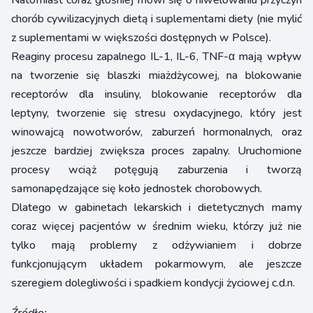
Natomiast coraz głośniej mówi się o niwelowaniu przyczyn
chorób cywilizacyjnych dietą i suplementami diety (nie mylić
z suplementami w większości dostępnych w Polsce).
Reaginy procesu zapalnego IL-1, IL-6, TNF-α mają wpływ
na tworzenie się blaszki miażdżycowej, na blokowanie
receptorów dla insuliny, blokowanie receptorów dla
leptyny, tworzenie się stresu oxydacyjnego, który jest
winowajcą nowotworów, zaburzeń hormonalnych, oraz
jeszcze bardziej zwiększa proces zapalny. Uruchomione
procesy wciąż potęgują zaburzenia i tworzą
samonapędzające się koło jednostek chorobowych.
Dlatego w gabinetach lekarskich i dietetycznych mamy
coraz więcej pacjentów w średnim wieku, którzy już nie
tylko mają problemy z odżywianiem i dobrze
funkcjonującym układem pokarmowym, ale jeszcze
szeregiem dolegliwości i spadkiem kondycji życiowej c.d.n.